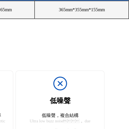
*65mm
365mm*355mm*155mm
低噪聲
率
低噪聲，複合結構
etic
Ultra low buzz noise， due