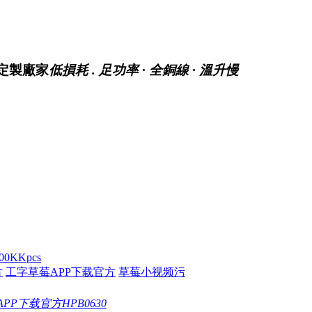
產定製廠家
低損耗 . 足功率 · 全銅線 · 溫升慢
方
工字草莓APP下载官方
草莓小视频污
PP下载官方HPB0630