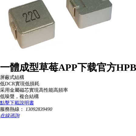
一體成型草莓APP下载官方HPB0
屏蔽式結構
低DCR實現低損耗
采用金屬磁芯實現高性能高頻率
低噪聲，複合結構
點擊下載說明書
服務熱線：
13092839490
在線谘詢