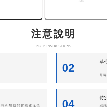
loss
注意說明
NOTE INSTRUCTIONS
草
02
草莓
特
04
℃時所加載的實際電流值
線路設