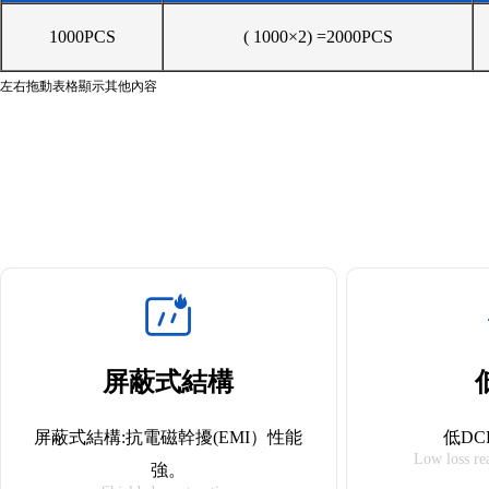
1000PCS
( 1000×2) =2000PCS
左右拖動表格顯示其他內容
屏蔽式結構
屏蔽式結構:抗電磁幹擾(EMI）性能
低D
Low loss re
強。